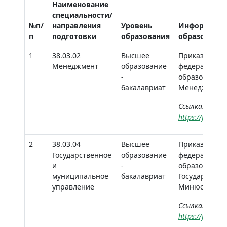
Наименование
специальности/
№п/
направления
Уровень
Информация
п
подготовки
образования
образовател
1
38.03.02
Высшее
Приказ Миноб
Менеджмент
образование
федерального
-
образования 
бакалавриат
Менеджмент" 
Ссылка:
https://fgosv
2
38.03.04
Высшее
Приказ Миноб
Государственное
образование
федерального
и
-
образования 
муниципальное
бакалавриат
Государствен
управление
Минюсте Росс
Ссылка:
https://fgosv