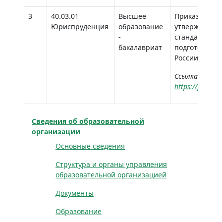
3
40.03.01
Высшее
Приказ Минобр
Юриспруденция
образование
утверждении 
-
стандарта вы
бакалавриат
подготовки 4
России 07.09.
Ссылка:
https://fgosv
Сведения об образовательной
организации
Основные сведения
Структура и органы управления
образовательной организацией
Документы
Образование